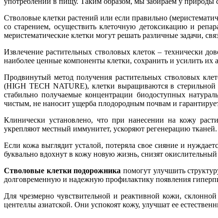
употреблении в пищу. Таким образом, мы забираем у природы 
Стволовые клетки растений или если правильно (меристематич
со старением, осуществить клеточную детоксикацию и репар
меристематические клетки могут решать различные задачи, свя
Извлечение растительных стволовых клеток – технически дово
наиболее ценные компоненты клетки, сохранить и усилить их ак
Продвинутый метод получения растительных стволовых кл
(HIGH TECH NATURE), клетки выращиваются в стерильной ср
стабильно получаемые концентрации биодоступных натураль
чистым, не наносит ущерба плодородным почвам и гарантирует
Клинически установлено, что при нанесении на кожу расти
укрепляют местный иммунитет, ускоряют регенерацию тканей.
Если кожа выглядит усталой, потеряла свое сияние и нуждае
буквально вдохнут в кожу новую жизнь, снизят окислительный
Стволовые клетки подорожника
помогут улучшить структуру
долговременную и надежную профилактику появления гиперп
Для чрезмерно чувствительной и реактивной кожи, склонно
центеллы азиатской. Они успокоят кожу, улучшат ее естестве