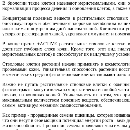
В биологии такие клетки называют меристемальными, они 
нормализации процесса деления и обновления клеток, а также
Концентрация полезных веществ в растительных стволовых 
биостимуляторов и обеспечивают здоровый метаболизм наших 
или каким-то внутренним дисбалансом тканей. Клинически ус
ускоряют регенерацию тканей, укрепляют иммунитет и помогаю
В концентратах +ACTIVE растительные стволовые клетки вс
достигает глубоких слоев кожи. Кроме того, этот вид гиал
меристемальных клеток) и способствует их наилучшему усвое
Стволовые клетки растений начали применять в косметолог
проблемами кожи. Удивительная способность растений восст
косметических средств фитостволовые клетки занимают одно и
Важно не путать растительные стволовые клетки с обычным
фитоэкстракты могут извлекаться практически из любой части 
почках, на кончиках корней. Уникальность их в том, что пр
максимальным количеством полезных веществ, обеспечивающи
самым, активируя механизм самовосстановления.
Как пример - проращенные семена пшеницы, которые издавна 
что они несут в себе мощный потенциал энергии роста - ведь д
жизнеспособности. Проросшие семена проявляют максимальну