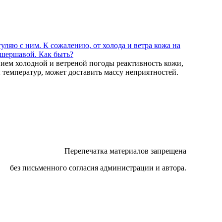
гуляю с ним. К сожалению, от холода и ветра кожа на
 шершавой. Как быть?
нием холодной и ветреной погоды реактивность кожи,
температур, может доставить массу неприятностей.
Перепечатка материалов запрещена
без письменного согласия администрации и автора.
то товара, размещенные на страницах сайта, являются
ственность www. plasactive и могут быть использованы
только с разрешения администрации сайта.