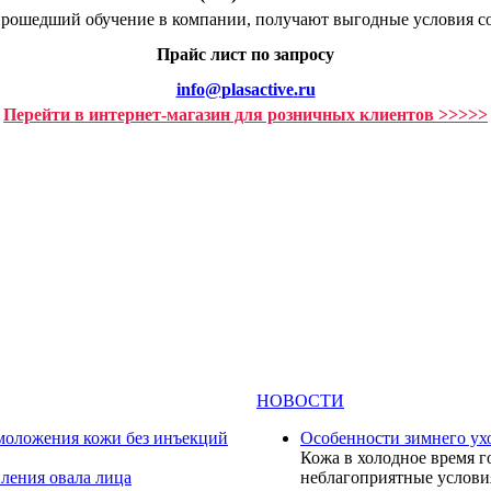
прошедший обучение в компании, получают выгодные условия со
Прайс лист по запросу
info
@
plasactive
.
ru
Перейти в интернет-магазин для розничных клиентов >>>>>
НОВОСТИ
омоложения кожи без инъекций
Особенности зимнего ух
Кожа в холодное время г
ления овала лица
неблагоприятные условия