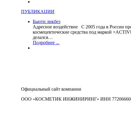
ПУБЛИКАЦИИ
Бьюти ликбез
Адресное воздействие С 2005 года в России п
космецевтические средства под маркой +ACTIVE
делался…
Подробнее ...
Официальный сайт компании
ООО «КОСМЕТИК ИНЖИНИРИНГ» ИНН 7720666005
info@plasactive.com
Москва, ул. Перовская дом 61/2 стр.1
8 495 545 86 85